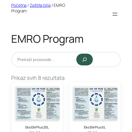
Idi
Početna
/
Zaštita bilja
/ EMRO
Program
na
sadržaj
EMRO Program
Pretraži
Prikaz svih 8 rezultata
Eko EM Plus 20L
Eko EM Plus 5L