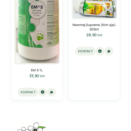
Neemraj Supreme (Nim ulje)
250ml
28,90
KM
KONTAKT
EM-5 1L
33,90
KM
KONTAKT