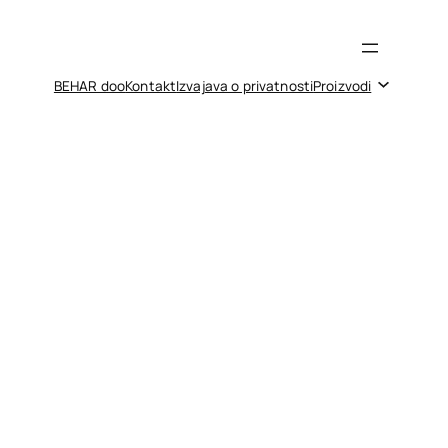
BEHAR doo
Kontakt
Izvajava o privatnosti
Proizvodi