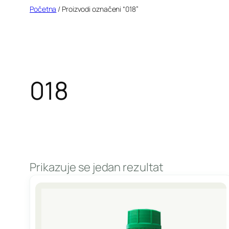
Idi
Početna
/ Proizvodi označeni “018”
na
sadržaj
018
Prikazuje se jedan rezultat