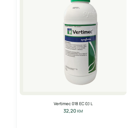
Vertimec 018 EC 0,1 L
32,20
KM