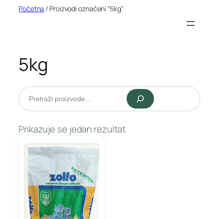
Idi
Početna
/ Proizvodi označeni “5kg”
na
sadržaj
5kg
Pretraži
Prikazuje se jedan rezultat