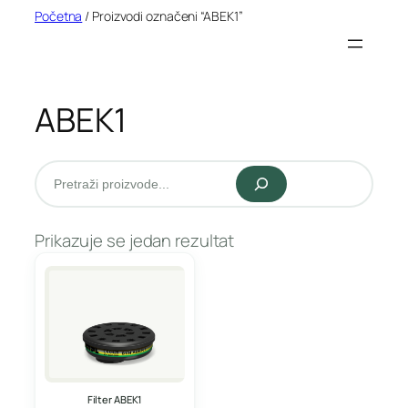
Idi
Početna
/ Proizvodi označeni “ABEK1”
na
sadržaj
ABEK1
Pretraži
Prikazuje se jedan rezultat
Filter ABEK1