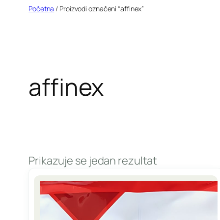
Idi
Početna
/ Proizvodi označeni “affinex”
na
sadržaj
affinex
Prikazuje se jedan rezultat