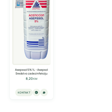
Asepssol 5% 1L – Asepsol
Sredstvo za dezinfekciju
8,20
KM
KONTAKT