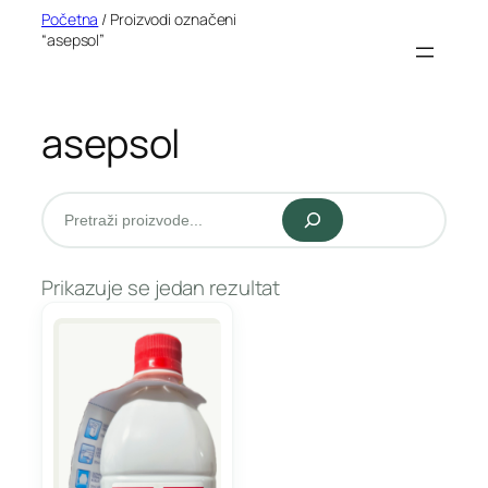
Idi
Početna
/ Proizvodi označeni
“asepsol”
na
sadržaj
asepsol
Pretraži
Prikazuje se jedan rezultat