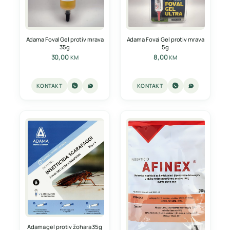
Adama Foval Gel protiv mrava
Adama Foval Gel protiv mrava
35g
5g
30,00
8,00
KM
KM
KONTAKT
KONTAKT
Adama gel protiv žohara 35g