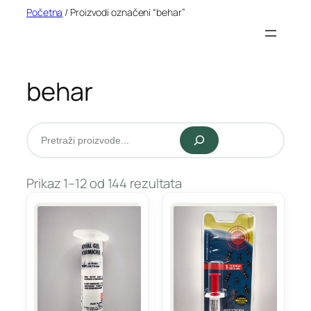
Idi
Početna
/ Proizvodi označeni “behar”
na
sadržaj
behar
Pretraži
Prikaz 1–12 od 144 rezultata