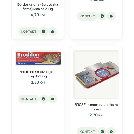
Bordoška juha (Bordovska
čorba) Manica 200g
4,70
KM
KONTAKT
KONTAKT
Brodilon Deratizacijsko
Ljepilo 135g
2,50
KM
KONTAKT
BROS Feromonska zamka za
žohare
2,70
KM
KONTAKT