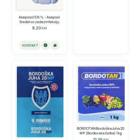
Asepssol 5% 1L – Asepsol
Sredstvo za dezinfekciju
8,20
KM
KONTAKT
BORDOTAN Bordoška Juha 20
WP (Bordovska čorba) 1kg
12,55
KM