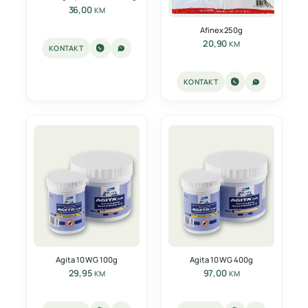
36,00
KM
Afinex 250g
20,90
KM
KONTAKT
KONTAKT
Agita 10 WG 100g
Agita 10 WG 400g
29,95
97,00
KM
KM