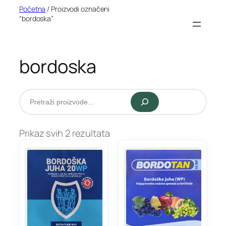
Idi
Početna
/ Proizvodi označeni
“bordoska”
na
sadržaj
bordoska
Pretraži
Prikaz svih 2 rezultata