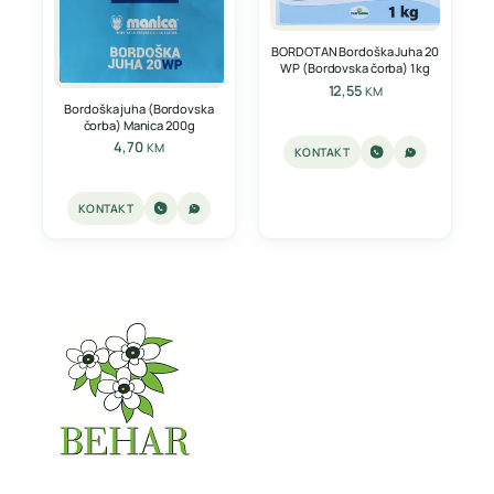
BORDOTAN Bordoška Juha 20
WP (Bordovska čorba) 1kg
12,55
KM
Bordoška juha (Bordovska
čorba) Manica 200g
4,70
KM
KONTAKT
KONTAKT