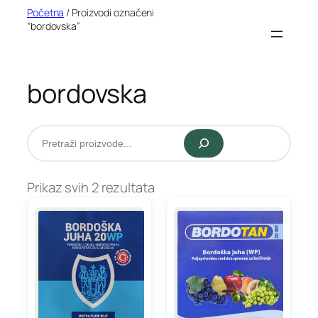
Idi
Početna
/ Proizvodi označeni
“bordovska”
na
sadržaj
bordovska
Pretraži
Prikaz svih 2 rezultata