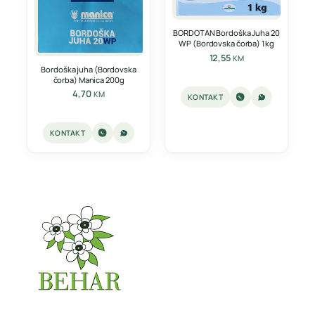
BORDOTAN Bordoška Juha 20
WP (Bordovska čorba) 1kg
12,55
KM
Bordoška juha (Bordovska
čorba) Manica 200g
4,70
KM
KONTAKT
KONTAKT