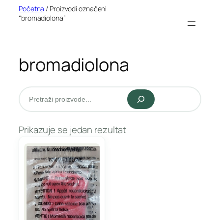
Idi
Početna
/ Proizvodi označeni
“bromadiolona”
na
sadržaj
bromadiolona
Pretraži
Prikazuje se jedan rezultat