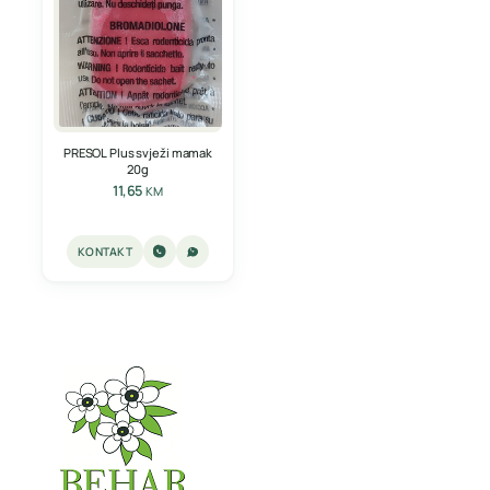
PRESOL Plus svježi mamak
20g
11,65
KM
KONTAKT