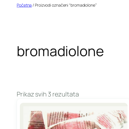
Idi
Početna
/ Proizvodi označeni “bromadiolone”
na
sadržaj
bromadiolone
Prikaz svih 3 rezultata