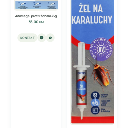
Adama gel protiv žohara 35g
36,00
KM
KONTAKT