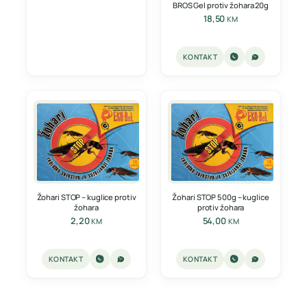
BROS Gel protiv žohara 20g
18,50
KM
KONTAKT
Žohari STOP – kuglice protiv
Žohari STOP 500g – kuglice
žohara
protiv žohara
2,20
54,00
KM
KM
KONTAKT
KONTAKT