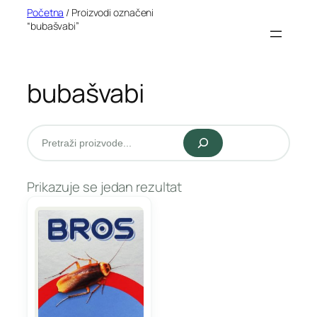
Idi
Početna
/ Proizvodi označeni
“bubašvabi”
na
sadržaj
bubašvabi
Pretraži
Prikazuje se jedan rezultat