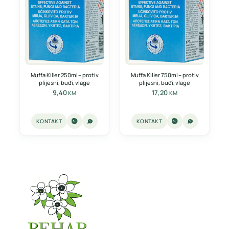
Muffa Killer 250ml – protiv
Muffa Killer 750ml – protiv
plijesni, buđi, vlage
plijesni, buđi, vlage
9,40
17,20
KM
KM
KONTAKT
KONTAKT