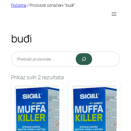
Idi
Početna
/ Proizvodi označeni “buđi”
na
sadržaj
buđi
Pretraži
Prikaz svih 2 rezultata