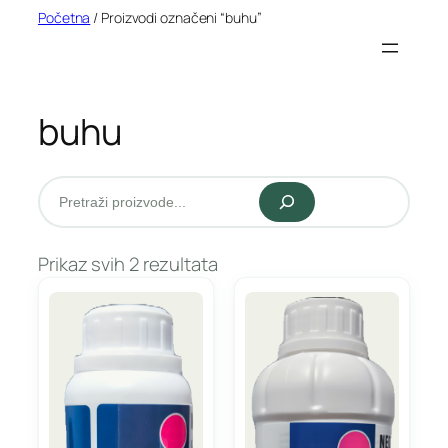
Idi
Početna
/ Proizvodi označeni “buhu”
na
sadržaj
buhu
Pretraži
Prikaz svih 2 rezultata