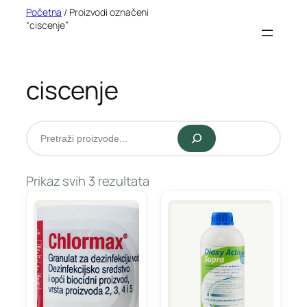
Idi
Početna
/ Proizvodi označeni
“ciscenje”
na
sadržaj
ciscenje
Pretraži
Prikaz svih 3 rezultata