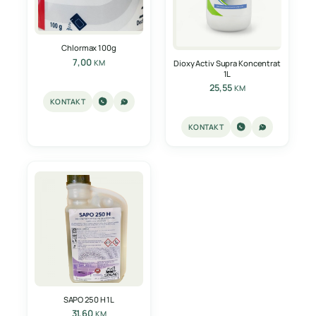
Chlormax 100g
7,00
KM
Dioxy Activ Supra Koncentrat
1L
25,55
KM
KONTAKT
KONTAKT
SAPO 250 H 1L
31,60
KM