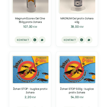
Magnum Ecorex Gel One
MAGNUM Gel protiv žohara
350g protiv žohara
40g
107,00
38,00
KM
KM
KONTAKT
KONTAKT
Žohari STOP – kuglice protiv
Žohari STOP 500g – kuglice
žohara
protiv žohara
2,20
54,00
KM
KM