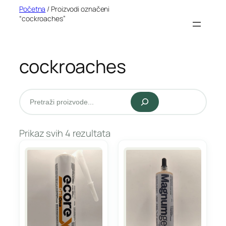
Idi
Početna
/ Proizvodi označeni
“cockroaches”
na
sadržaj
cockroaches
Pretraži
Prikaz svih 4 rezultata