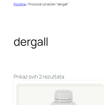
Idi
Početna
/ Proizvodi označeni “dergall”
na
sadržaj
dergall
Prikaz svih 2 rezultata