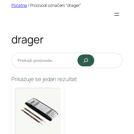
Idi
Početna
/ Proizvodi označeni “drager”
na
sadržaj
drager
Pretraži
Prikazuje se jedan rezultat