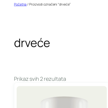
Idi
Početna
/ Proizvodi označeni “drveće”
na
sadržaj
drveće
Prikaz svih 2 rezultata