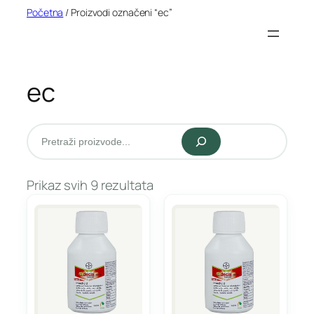
Idi
Početna
/ Proizvodi označeni “ec”
na
sadržaj
ec
Pretraži
Prikaz svih 9 rezultata