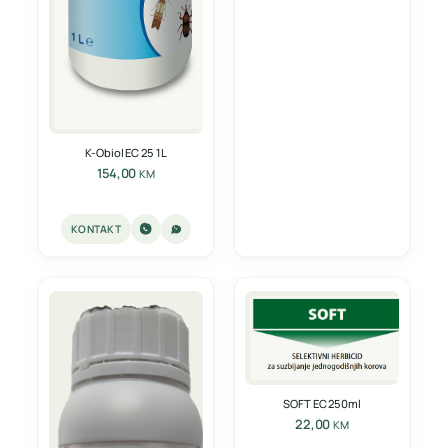
K-Obiol EC 25 1L
154,00
KM
KONTAKT
SOFT EC 250ml
22,00
KM