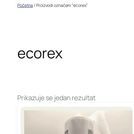
Idi
Početna
/ Proizvodi označeni “ecorex”
na
sadržaj
ecorex
Prikazuje se jedan rezultat