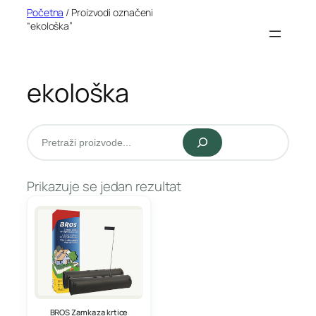
Idi
Početna
/ Proizvodi označeni
“ekološka”
na
sadržaj
ekološka
Pretraži
Prikazuje se jedan rezultat
BROS Zamka za krtice