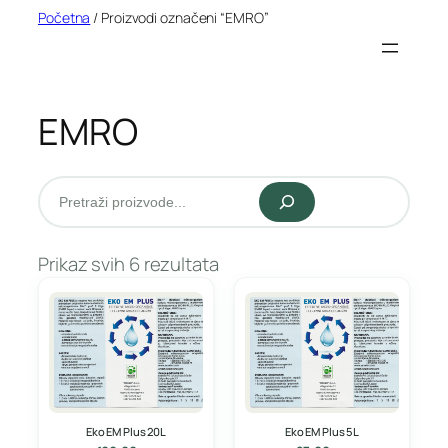
Idi
Početna
/ Proizvodi označeni “EMRO”
na
sadržaj
EMRO
Pretraži
Prikaz svih 6 rezultata
Eko EM Plus 20L
Eko EM Plus 5L