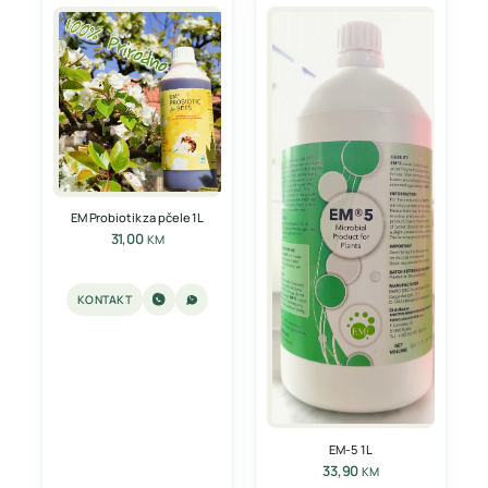
EM Probiotik za pčele 1L
31,00
KM
KONTAKT
EM-5 1L
33,90
KM