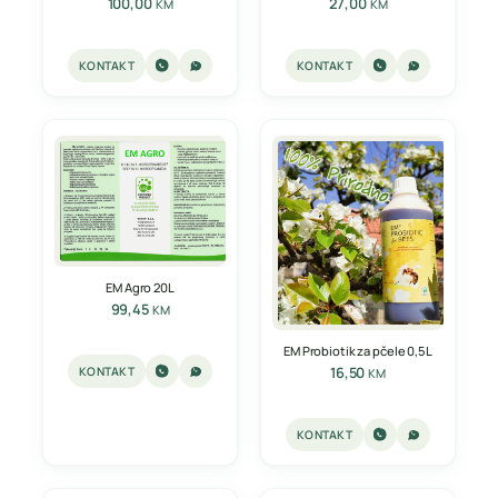
100,00
27,00
KM
KM
KONTAKT
KONTAKT
EM Agro 20L
99,45
KM
EM Probiotik za pčele 0,5L
16,50
KONTAKT
KM
KONTAKT