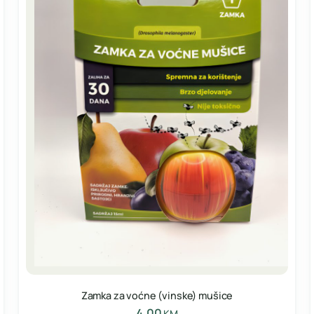
Zamka za voćne (vinske) mušice
4,00
KM