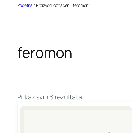
Idi
Početna
/ Proizvodi označeni “feromon”
na
sadržaj
feromon
Prikaz svih 6 rezultata