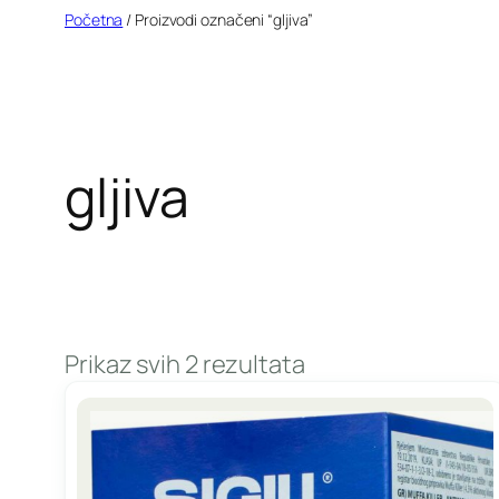
Idi
Početna
/ Proizvodi označeni “gljiva”
na
sadržaj
gljiva
Prikaz svih 2 rezultata