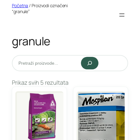
Idi
Početna
/ Proizvodi označeni
“granule”
na
sadržaj
granule
Pretraži
Prikaz svih 5 rezultata