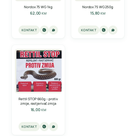
Nordox 75 WG 1kg
Nordox 75 WG 250g
62,00
15,80
KM
KM
KONTAKT
KONTAKT
Rettil STOP 660g – protiv
zmije, rastjerivač zmija
16,00
KM
KONTAKT