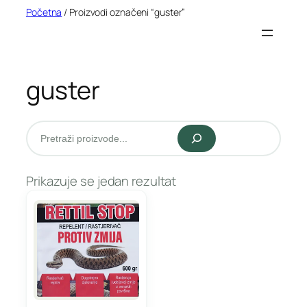
Idi
Početna
/ Proizvodi označeni “guster”
na
sadržaj
guster
Pretraži
Prikazuje se jedan rezultat