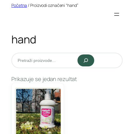
Idi
Početna
/ Proizvodi označeni “hand”
na
sadržaj
hand
Pretraži
Prikazuje se jedan rezultat