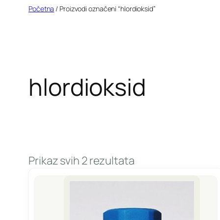
Idi
Početna
/ Proizvodi označeni “hlordioksid”
na
sadržaj
hlordioksid
Prikaz svih 2 rezultata