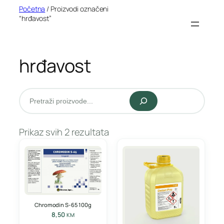
Idi
Početna
/ Proizvodi označeni
“hrđavost”
na
sadržaj
hrđavost
Pretraži
Prikaz svih 2 rezultata
Chromodin S-65 100g
8,50
KM