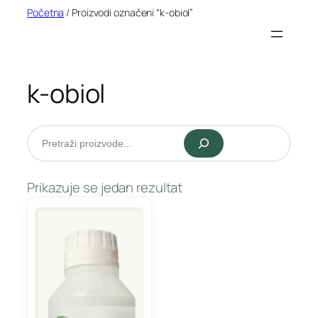
Idi
Početna
/ Proizvodi označeni “k-obiol”
na
sadržaj
k-obiol
Pretraži
Prikazuje se jedan rezultat