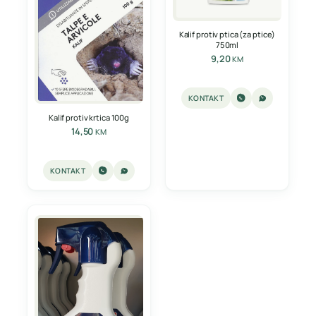
Kalif protiv ptica (za ptice)
750ml
9,20
KM
KONTAKT
Kalif protiv krtica 100g
14,50
KM
KONTAKT