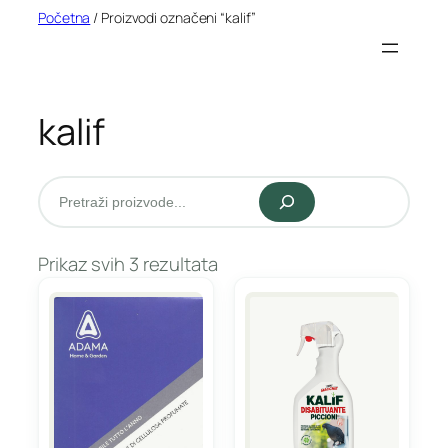
Idi
Početna
/ Proizvodi označeni “kalif”
na
sadržaj
kalif
Pretraži
Prikaz svih 3 rezultata