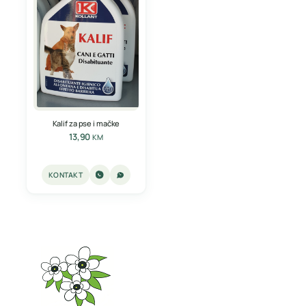
Kalif za pse i mačke
13,90
KM
KONTAKT