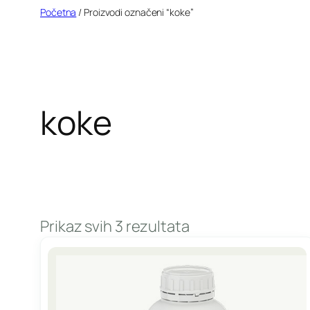
Idi
Početna
/ Proizvodi označeni “koke”
na
sadržaj
koke
Prikaz svih 3 rezultata