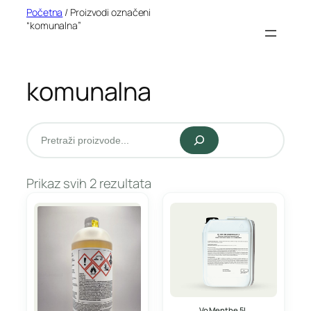
Idi
Početna
/ Proizvodi označeni
“komunalna”
na
sadržaj
komunalna
Pretraži
Prikaz svih 2 rezultata
Vo Menthe 5L