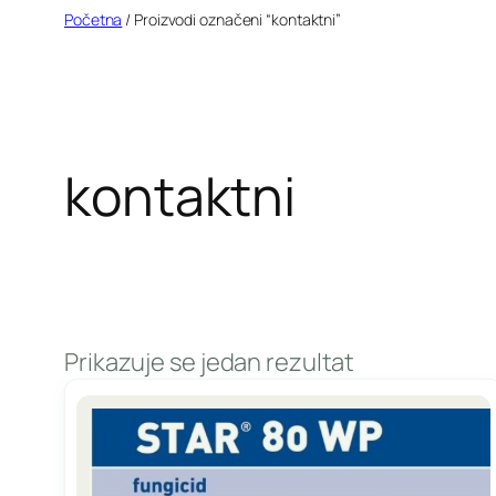
Idi
Početna
/ Proizvodi označeni “kontaktni”
na
sadržaj
kontaktni
Prikazuje se jedan rezultat