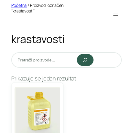
Idi
Početna
/ Proizvodi označeni
“krastavosti”
na
sadržaj
krastavosti
Pretraži
Prikazuje se jedan rezultat