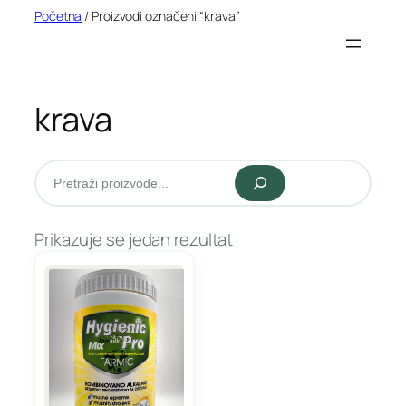
Idi
Početna
/ Proizvodi označeni “krava”
na
sadržaj
krava
Pretraži
Prikazuje se jedan rezultat