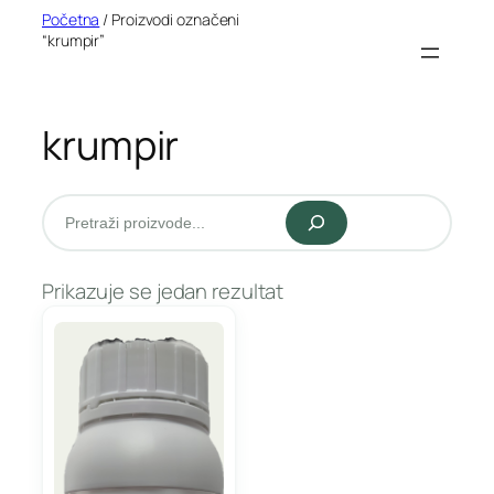
Idi
Početna
/ Proizvodi označeni
“krumpir”
na
sadržaj
krumpir
Pretraži
Prikazuje se jedan rezultat