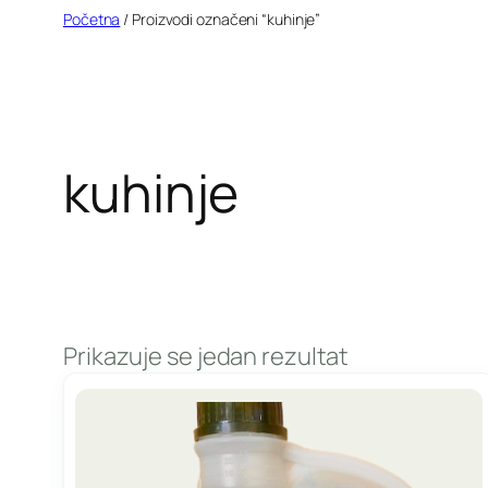
Idi
Početna
/ Proizvodi označeni “kuhinje”
na
sadržaj
kuhinje
Prikazuje se jedan rezultat