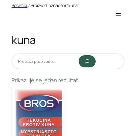
Idi
Početna
/ Proizvodi označeni “kuna”
na
sadržaj
kuna
Pretraži
Prikazuje se jedan rezultat