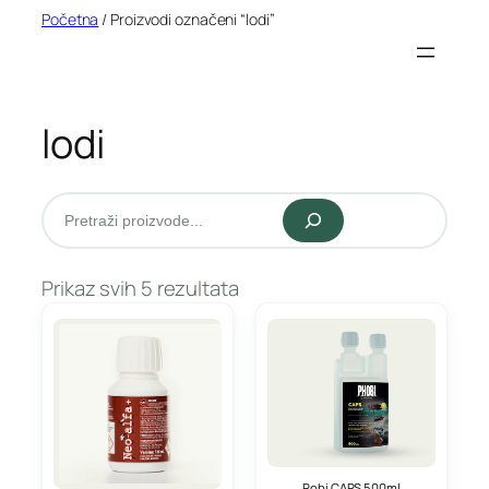
Idi
Početna
/ Proizvodi označeni “lodi”
na
sadržaj
lodi
Pretraži
Prikaz svih 5 rezultata
Pobi CAPS 500ml