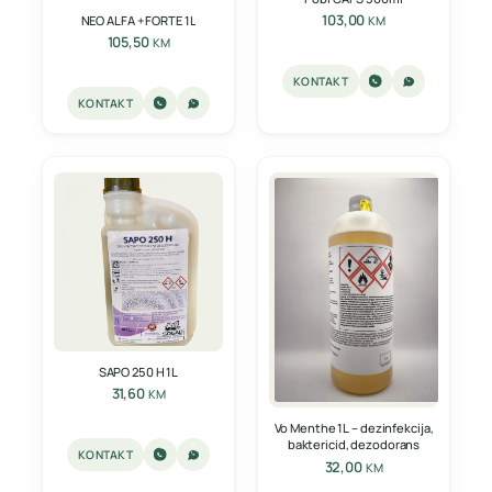
103,00
NEO ALFA + FORTE 1L
KM
105,50
KM
KONTAKT
KONTAKT
SAPO 250 H 1L
31,60
KM
Vo Menthe 1L – dezinfekcija,
baktericid, dezodorans
KONTAKT
32,00
KM