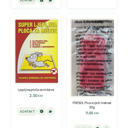
KONTAKT
Ljepljiva ploča za miševe
2,00
KM
PRESOL Plus svježi mamak
20g
KONTAKT
11,65
KM