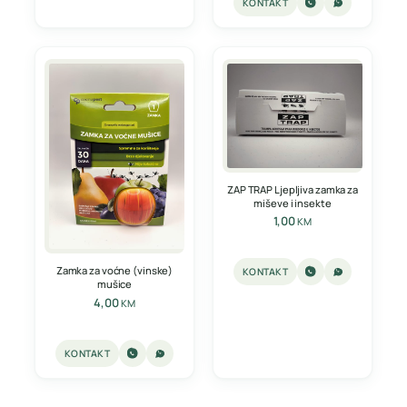
KONTAKT
ZAP TRAP Ljepljiva zamka za
miševe i insekte
1,00
KM
Zamka za voćne (vinske)
KONTAKT
mušice
4,00
KM
KONTAKT