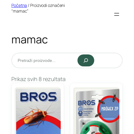
Idi
Početna
/ Proizvodi označeni
“mamac”
na
sadržaj
mamac
Pretraži
Prikaz svih 8 rezultata