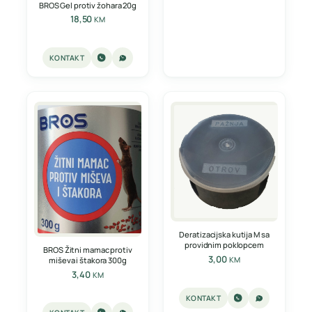
BROS Gel protiv žohara 20g
18,50
KM
KONTAKT
Deratizacijska kutija M sa
providnim poklopcem
BROS Žitni mamac protiv
3,00
KM
miševa i štakora 300g
3,40
KM
KONTAKT