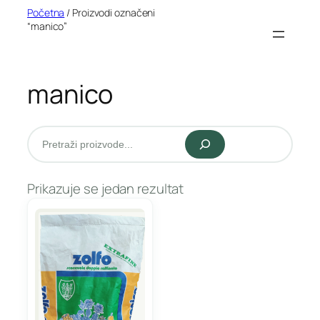
Idi
Početna
/ Proizvodi označeni
“manico”
na
sadržaj
manico
Pretraži
Prikazuje se jedan rezultat