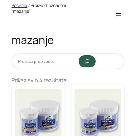
Idi
Početna
/ Proizvodi označeni
“mazanje”
na
sadržaj
mazanje
Pretraži
Prikaz svih 4 rezultata