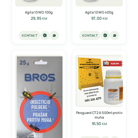
Agita 10 WG 100g
Agita 10 WG 400g
29,95
97,00
KM
KM
KONTAKT
KONTAKT
Pesguard CT2.6 500ml protiv
muha
91,50
KM