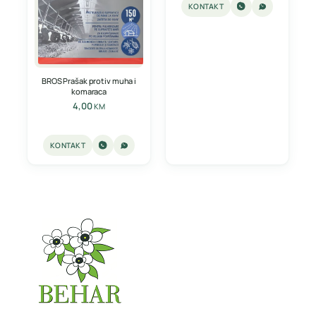
KONTAKT
BROS Prašak protiv muha i
komaraca
4,00
KM
KONTAKT