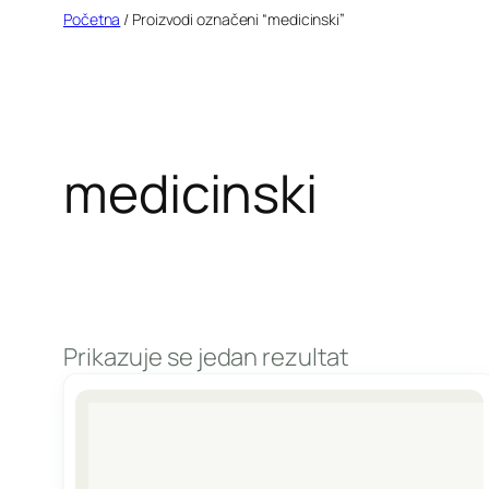
Idi
Početna
/ Proizvodi označeni “medicinski”
na
sadržaj
medicinski
Prikazuje se jedan rezultat