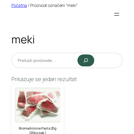
Idi
Početna
/ Proizvodi označeni “meki”
na
sadržaj
meki
Pretraži
Prikazuje se jedan rezultat
Bromadiolone Pasta 20g
(20kg pak.)