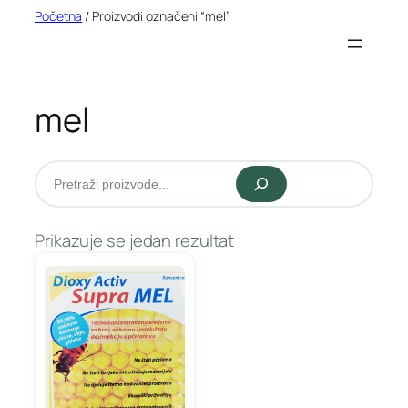
Idi
Početna
/ Proizvodi označeni “mel”
na
sadržaj
mel
Pretraži
Prikazuje se jedan rezultat