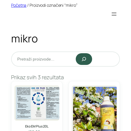
Idi
Početna
/ Proizvodi označeni “mikro”
na
sadržaj
mikro
Pretraži
Prikaz svih 3 rezultata
Eko EM Plus 20L