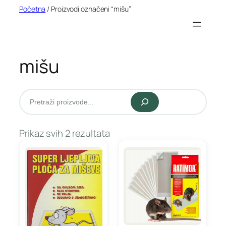
Idi
Početna
/ Proizvodi označeni “mišu”
na
sadržaj
mišu
Pretraži
Prikaz svih 2 rezultata